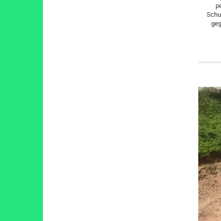
p
Schu
geg