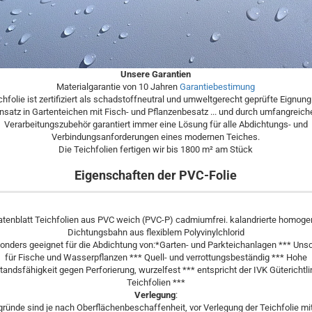
Unsere Garantien
Materialgarantie von 10 Jahren
Garantiebestimung
chfolie ist zertifiziert als schadstoffneutral und umweltgerecht geprüfte Eignung
insatz in Gartenteichen mit Fisch- und Pflanzenbesatz ... und durch umfangreich
Verarbeitungszubehör garantiert immer eine Lösung für alle Abdichtungs- und
Verbindungsanforderungen eines modernen Teiches.
Die Teichfolien fertigen wir bis 1800 m² am Stück
Eigenschaften der PVC-Folie
tenblatt Teichfolien aus PVC weich (PVC-P) cadmiumfrei. kalandrierte homog
Dichtungsbahn aus flexiblem Polyvinylchlorid
onders geeignet für die Abdichtung von:*Garten- und Parkteichanlagen *** Uns
für Fische und Wasserpflanzen *** Quell- und verrottungsbeständig *** Hohe
andsfähigkeit gegen Perforierung, wurzelfest *** entspricht der IVK Güterichtli
Teichfolien ***
Verlegung
:
gründe sind je nach Oberflächenbeschaffenheit, vor Verlegung der Teichfolie mit