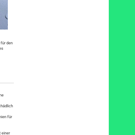
 für den
es
ene
chädlich
nien für
 einer