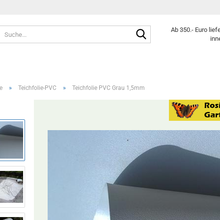
Suche...
Ab 350.- Euro lie
inn
»
»
e
Teichfolie-PVC
Teichfolie PVC Grau 1,5mm