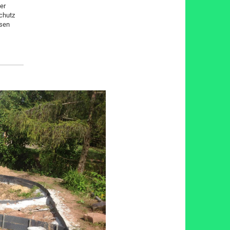
er
chutz
ösen