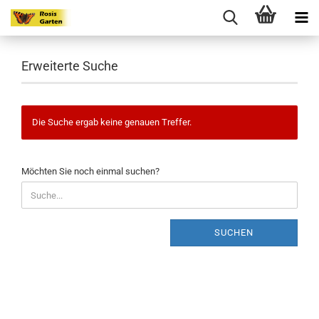
Erweiterte Suche
Die Suche ergab keine genauen Treffer.
MÖCHTEN
Möchten Sie noch einmal suchen?
SIE
NOCH
EINMAL
SUCHEN?
SUCHEN