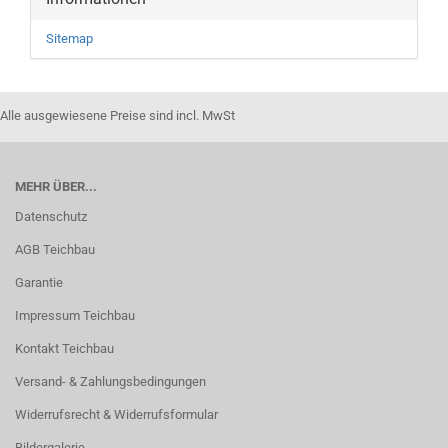
Sitemap
Alle ausgewiesene Preise sind incl. MwSt
MEHR ÜBER...
Datenschutz
AGB Teichbau
Garantie
Impressum Teichbau
Kontakt Teichbau
Versand- & Zahlungsbedingungen
Widerrufsrecht & Widerrufsformular
Bildergalerie