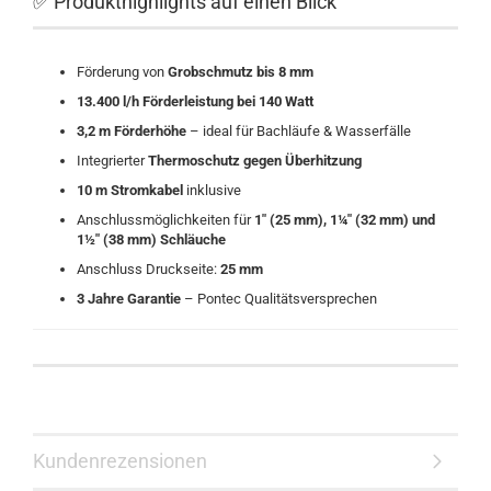
✅ Produkthighlights auf einen Blick
Förderung von
Grobschmutz bis 8 mm
13.400 l/h Förderleistung bei 140 Watt
3,2 m Förderhöhe
– ideal für Bachläufe & Wasserfälle
Integrierter
Thermoschutz gegen Überhitzung
10 m Stromkabel
inklusive
Anschlussmöglichkeiten für
1" (25 mm), 1¼" (32 mm) und
1½" (38 mm) Schläuche
Anschluss Druckseite:
25 mm
3 Jahre Garantie
– Pontec Qualitätsversprechen
Kundenrezensionen